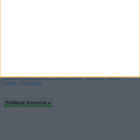
2 Tickets UEFA Europa League
Final 2012 Atletico Madrid -
Athletic Bilbao
(Bilbao, Vizcaya)
Venta de entradas: UEFA Europa League Final 2012-en la
Arena Nacional de Bucarest (Rumania) el…
Todos los anuncios en Toda España
›
Compra - Venta
›
Tickets y Entradas