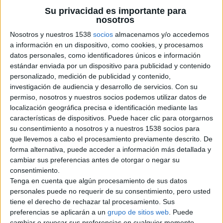
Su privacidad es importante para
Información de contacto
nosotros
yoo
Nosotros y nuestros 1538
socios
almacenamos y/o accedemos
Contactar por email
a información en un dispositivo, como cookies, y procesamos
datos personales, como identificadores únicos e información
Descripción
estándar enviada por un dispositivo para publicidad y contenido
personalizado, medición de publicidad y contenido,
Abono athletic menor de 19 años preferencia lataral.
investigación de audiencia y desarrollo de servicios.
Con su
negociable
permiso, nosotros y nuestros socios podemos utilizar datos de
localización geográfica precisa e identificación mediante las
características de dispositivos. Puede hacer clic para otorgarnos
su consentimiento a nosotros y a nuestros 1538 socios para
Reportar el anuncio
que llevemos a cabo el procesamiento previamente descrito. De
forma alternativa, puede acceder a información más detallada y
cambiar sus preferencias antes de otorgar o negar su
consentimiento.
Tenga en cuenta que algún procesamiento de sus datos
personales puede no requerir de su consentimiento, pero usted
Anuncios relacionados
tiene el derecho de rechazar tal procesamiento. Sus
Vendo camiseta de leo messi y regalo
preferencias se aplicarán a un
grupo de sitios web
. Puede
cambiar o revocar sus preferencias en cualquier momento