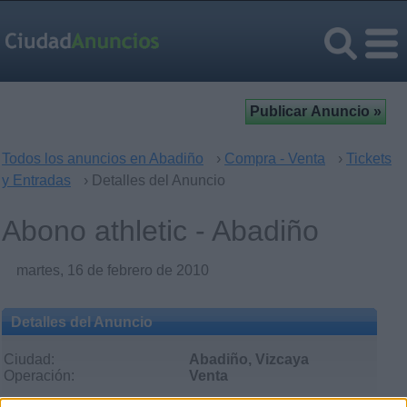
Todos los anuncios en Abadiño
›
Compra - Venta
›
Tickets
y Entradas
› Detalles del Anuncio
Abono athletic - Abadiño
martes, 16 de febrero de 2010
Detalles del Anuncio
Ciudad:
Abadiño, Vizcaya
Operación:
Venta